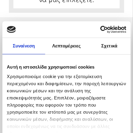
Καλέστε μας
για δωρεάν μελέτη και
Συναίνεση
Λεπτομέρειες
Σχετικά
210 3217895
προσφορά
Αυτή η ιστοσελίδα χρησιμοποιεί cookies
Χρησιμοποιούμε cookie για την εξατομίκευση
περιεχομένου και διαφημίσεων, την παροχή λειτουργιών
Προσφορές για Αυτονομα Φωτοβολταικα
κοινωνικών μέσων και την ανάλυση της
επισκεψιμότητάς μας. Επιπλέον, μοιραζόμαστε
πληροφορίες που αφορούν τον τρόπο που
χρησιμοποιείτε τον ιστότοπό μας με συνεργάτες
κοινωνικών μέσων, διαφήμισης και αναλύσεων, οι
οποίοι ενδεχομένως να τις συνδυάσουν με άλλες