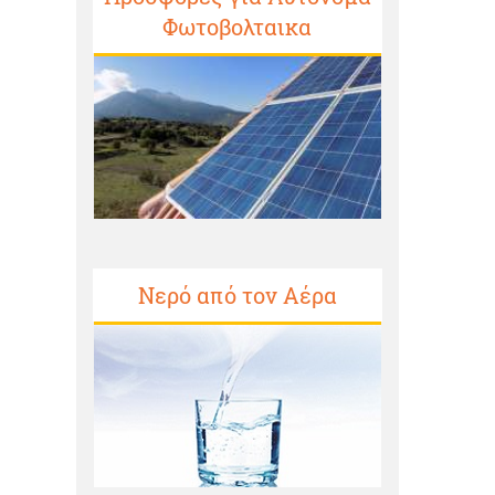
Φωτοβολταικα
Νερό από τον Αέρα