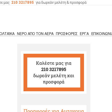
τε μας
210 3217895
για δωρεάν μελέτη & προσφορά
ΟΛΤΑΪΚΆ
ΝΕΡΌ ΑΠΌ ΤΟΝ ΑΈΡΑ
ΠΡΟΣΦΟΡΈΣ
ΈΡΓΑ
ΕΠΙΚΟΙΝΩΝΊ
ρευτές αυτόνομων φωτοβολταϊκών
›
Rolls
Καλέστε μας
για
210 3217895
δωρεάν μελέτη και
προσφορά
Προσφορές για Αυτονομα