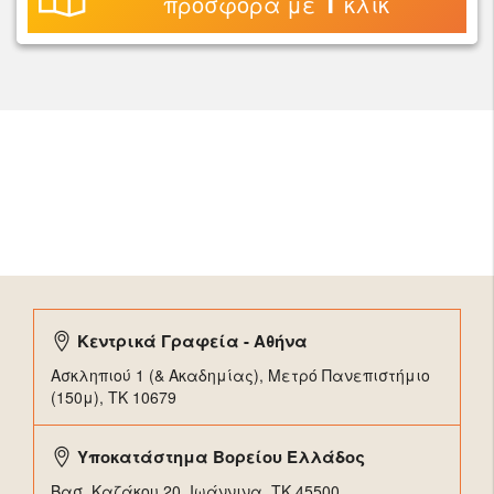
1
προσφορά με
κλικ
Κεντρικά Γραφεία - Αθήνα
Ασκληπιού 1 (& Ακαδημίας), Μετρό Πανεπιστήμιο
(150μ), TK 10679
Υποκατάστημα Βορείου Ελλάδος
Βασ. Καζάκου 20, Ιωάννινα, ΤΚ 45500