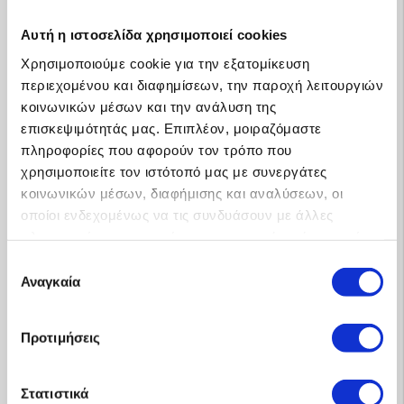
Αυτή η ιστοσελίδα χρησιμοποιεί cookies
Χρησιμοποιούμε cookie για την εξατομίκευση
περιεχομένου και διαφημίσεων, την παροχή λειτουργιών
κοινωνικών μέσων και την ανάλυση της
επισκεψιμότητάς μας. Επιπλέον, μοιραζόμαστε
πληροφορίες που αφορούν τον τρόπο που
χρησιμοποιείτε τον ιστότοπό μας με συνεργάτες
κοινωνικών μέσων, διαφήμισης και αναλύσεων, οι
οποίοι ενδεχομένως να τις συνδυάσουν με άλλες
πληροφορίες που τους έχετε παραχωρήσει ή τις οποίες
έχουν συλλέξει σε σχέση με την από μέρους σας χρήση
Επιλογή
των υπηρεσιών τους.
Αναγκαία
συγκατάθεσης
Προφίλ
Προτιμήσεις
Στατιστικά