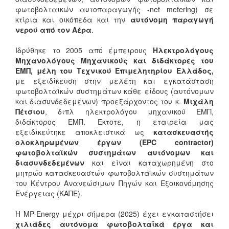
φωτοβολταικών αυτοπαραγωγής -net metering) σε
κτίρια και οικόπεδα και την
αυτόνομη παραγωγή
νερού από τον Αέρα
.
Ιδρύθηκε το 2005 από έμπειρους
Ηλεκτρολόγους
Μηχανολόγους Μηχανικούς και διδάκτορες του
ΕΜΠ, μέλη του Τεχνικού Επιμελητηρίου Ελλάδος,
με εξειδίκευση στην μελέτη και εγκατάσταση
φωτοβολταϊκών συστημάτων κάθε είδους (αυτόνομων
και διασυνδεδεμένων) προεξάρχοντος του κ.
Μιχάλη
Πέτσιου
, διπλ ηλεκτρολόγου μηχανικού ΕΜΠ,
διδάκτορος ΕΜΠ. Έκτοτε, η εταιρεία μας
εξειδικεύτηκε αποκλειστικά ως
κατασκευαστής
ολοκληρωμένων έργων (EPC contractor)
φωτοβολταϊκών συστημάτων αυτόνομων και
διασυνδεδεμένων
και είναι καταχωρημένη στο
μητρώο κατασκευαστών φωτοβολταϊκών συστημάτων
του Κέντρου Ανανεώσιμων Πηγών και Εξοικονόμησης
Ενέργειας (ΚΑΠΕ).
Η MP-Energy μέχρι σήμερα (2025) έχει εγκαταστήσει
χιλιάδες αυτόνομα φωτοβολταϊκά έργα και