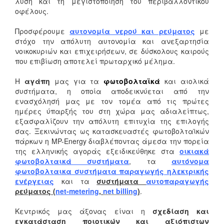
λύση και τη μεγιστοποίηση του περιβαλλοντικού
οφέλους.
Προσφέρουμε
αυτονομία νερού και ρεύματος
με
στόχο την απόλυτη αυτονομία και ανεξαρτησία
νοικοκυριών και επιχειρήσεων, σε δύσκολους καιρούς
που επιβίωση αποτελεί πρωταρχικό μέλημα.
Η
αγάπη
μας για τα
φωτοβολταϊκά
και αιολικά
συστήματα, η οποία αποδεικνύεται από την
ενασχόλησή μας με τον τομέα από τις πρώτες
ημέρες ύπαρξής του στη χώρα μας αδιαλείπτως,
εξασφαλίζουν την απόλυτη επιτυχία της επιλογής
σας. Ξεκινώντας ως κατασκευαστές φωτοβολταϊκών
πάρκων η MP-Energy διαβλέποντας άμεσα την πορεία
της ελληνικής αγοράς εξειδικεύθηκε στα
οικιακά
φωτοβολταικά συστήματα
, τα
αυτόνομα
φωτοβολταικα συστήματα παραγωγής ηλεκτρικής
ενέργειας
και τα
συστήματα
αυτοπαραγωγής
ρεύματος (
net-metering
,
net billing
)
.
Κεντρικός μας άξονας είναι η
σχεδίαση και
εγκατάσταση ποιοτικών και αξιόπιστων