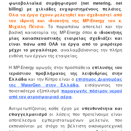
φωτοβολταϊκά συμψηφισμού (net metering, net
billing) με χιλιάδες ευχαριστημένους πελάτες
.
Όλα τα έργα έχουν μελετηθεί και σχεδιαστεί από
τον ιδρυτή και ιδιοκτήτη της MP-Energy τον κ.
Μιχάλη Πέτσιο
. Το παραπάνω αποτελεί και την
βασική καινοτομία της MP-Energy όπου
ο ιδιοκτήτης
μίας κατασκευαστικής εταιρείας σχεδιάζει και
είναι πάνω από ΟΛΑ τα έργα από το μικρότερο
μέχρι το μεγαλύτερο
, αναλαμβάνοντας την πλήρη
ευθύνη των έργων της εταιρείας.
Η MP-Energy αρωγός στην προσπάθεια
επίλυσης του
τεράστιου προβλήματος της λειψυδρίας στην
Ελλάδα
και την Κύπρο είναι ο
επίσημος Διανομέας
της WaterGen στην Ελλάδα
, εισάγωντας τον
ποιοτικότερο εξοπλισμό
παραγωγής πόσιμου νερού
από τον ατμοσφαιρικό αέρα
.
Αντιμετωπίζοντας κάθε έργο με
υπευθυνότητα και
επαγγελματισμό
οι λύσεις που προτείνουμε είναι
αποτέλεσμα εμπεριστατωμένων μελετών, που
εκπονούνται με στόχο τη βέλτιστη οικονομοτεχνική