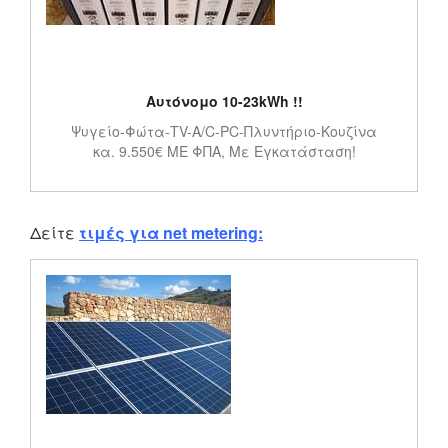
Αυτόνομο 10-23kWh !!
Ψυγείο-Φώτα-TV-A/C-PC-Πλυντήριο-Κουζίνα
κα. 9.550€ ΜΕ ΦΠΑ, Με Εγκατάσταση!
Δείτε
τιμές για net metering: