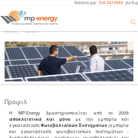
Καλέστε μας
210 3217895
για δω
Αρχική
›
Προφιλ
Προφιλ
Η MP-Energy δραστηριοποιείται από το 2005
αποκλειστικά και μόνο
με την εμπορία και
εγκατάσταση
Φωτοβολταϊκών Συστημάτων
(εμπορία
και εγκατάσταση φωτοβολταϊκών συστημάτων -
διασυνδεδεμένων, αυτόνομων φωτοβολταϊκών και