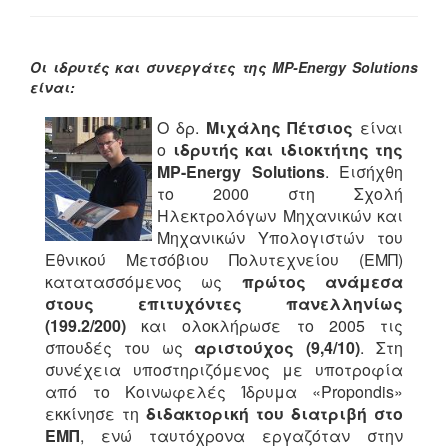
Οι ιδρυτές και συνεργάτες της MP-
Energy Solutions
είναι:
Ο δρ.
Μιχάλης Πέτσιος
είναι
ο
ιδρυτής και ιδιοκτήτης της
MP-Energy Solutions
. Eισήχθη
το 2000 στη Σχολή
Ηλεκτρολόγων Μηχανικών και
Μηχανικών Υπολογιστών του
Εθνικού Μετσόβιου Πολυτεχνείου (ΕΜΠ)
κατατασσόμενος ως
πρώτος ανάμεσα
στους επιτυχόντες πανελληνίως
(199.2/200)
και ολοκλήρωσε το 2005 τις
σπουδές του ως
αριστούχος (9,4/10)
. Στη
συνέχεια υποστηριζόμενος με υποτροφία
από το Κοινωφελές Ίδρυμα «Propondis»
εκκίνησε τη
διδακτορική του διατριβή στο
ΕΜΠ
, ενώ ταυτόχρονα εργαζόταν στην