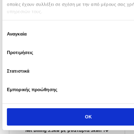
οποίες έχουν συλλέξει σε σχέση με την από μέρους σας χρ
υπηρεσιών τους.
Επιλογή
Net Billing 10kW - 16.000kwh/έτος
Αναγκαία
συγκατάθεσης
Προτιμήσεις
Δείτε
τιμές για net billing με μπαταρία
:
Στατιστικά
Εμπορικής προώθησης
OK
Net Billing 3.3kw με μπαταρία 5kwh 1Φ