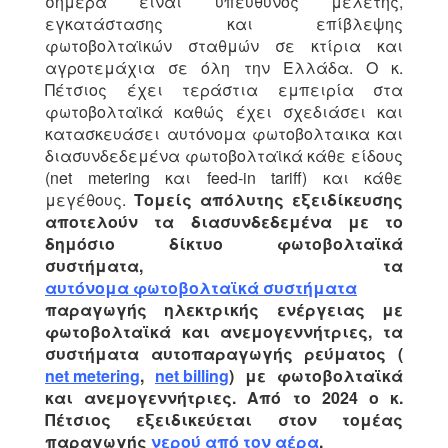
σήμερα είναι υπεύθυνος μελέτης,
εγκατάστασης και επίβλεψης
φωτοβολταϊκών σταθμών σε κτίρια και
αγροτεμάχια σε όλη την Ελλάδα. Ο κ.
Πέτσιος έχει τεράστια εμπειρία στα
φωτοβολταϊκά καθώς έχει σχεδιάσει και
κατασκευάσει αυτόνομα φωτοβολταικα και
διασυνδεδεμένα φωτοβολταϊκά κάθε είδους
(net metering και feed-in tariff) και κάθε
μεγέθους.
Τομείς απόλυτης εξειδίκευσης
αποτελούν τα διασυνδεδεμένα με το
δημόσιο δίκτυο φωτοβολταϊκά
συστήματα, τα
αυτόνομα φωτοβολταϊκά συστήματα
παραγωγής ηλεκτρικής ενέργειας με
φωτοβολταϊκά και ανεμογεννήτριες, τα
συστήματα αυτοπαραγωγής ρεύματος (
net metering
,
net billing
) με φωτοβολταϊκά
και ανεμογεννήτριες. Από το 2024 ο κ.
Πέτσιος εξειδικεύεται στον τομέας
παραγωγής
νερού από τον αέρα
.