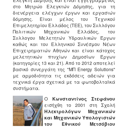
Ελεγκτή Δόμησης και είναι εγγεγραμμένος
στο Μητρώο Ελεγκτών Δόμησης, για τη
διενέργεια ελέγχων έργων και εργασιών
δόμησης. Είναι μέλος του Τεχνικού
Επιμελητηρίου Ελλάδος (ΤΕΕ), του Συλλόγου
Πολιτικών Μηχανικών Ελλάδος, του
Συλλογου Μελετητών Υδραυλικών Έργων
καθώς και του Ελληνικού Συνέσμου Νέων
Επιχειρηματιών Αθηνών και είναι κάτοχος
μελετητικών πτυχίων Δημοσίων Έργων
(κατηγορίες 13 και 21). Από το 2012 αποτελεί
βασικό συνεργάτη της "MΠ Energy Solutions"
με αρμοδιότητα τις εκδόσεις αδειών για
τεχνικά έργα σχετικά με τα φωτοβολταϊκά
συστήματα.
Ο
Κωνσταντίνος Στεφάνου
εισήχθη το 2001 στη Σχολή
Ηλεκτρολόγων Μηχανικών
και Μηχανικών Υπολογιστών
του Εθνικού Μετσόβιου