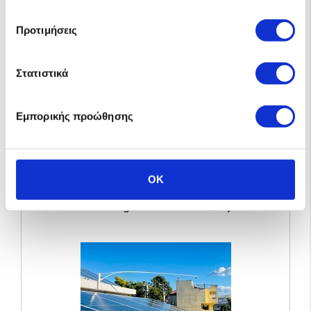
θέρμανσης.
Προτιμήσεις
Δείτε
τιμές για net billing
:
Στατιστικά
Εμπορικής προώθησης
OK
Net Billing 4kw - 6.000kwh/έτος