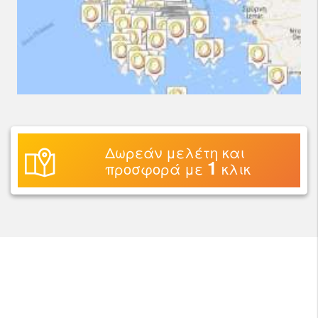
Δωρεάν μελέτη και
1
προσφορά με
κλικ