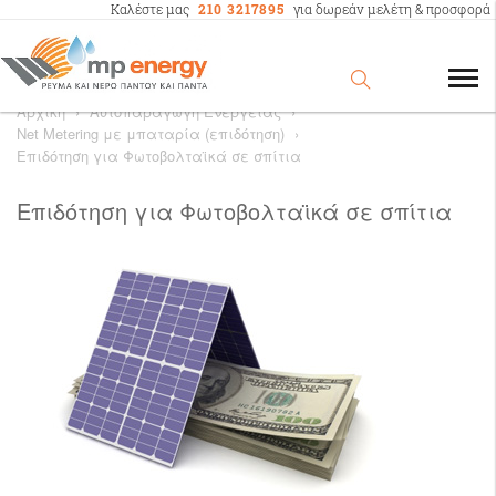
Καλέστε μας
210 3217895
για δωρεάν μελέτη & προσφορά
Αρχική
›
Αυτοπαραγωγή Ενέργειας
›
Net Metering με μπαταρία (επιδότηση)
›
Επιδότηση για Φωτοβολταϊκά σε σπίτια
Επιδότηση για Φωτοβολταϊκά σε σπίτια