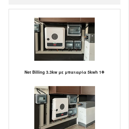
Net Billing 3.3kw με μπαταρία 5kwh 1Φ