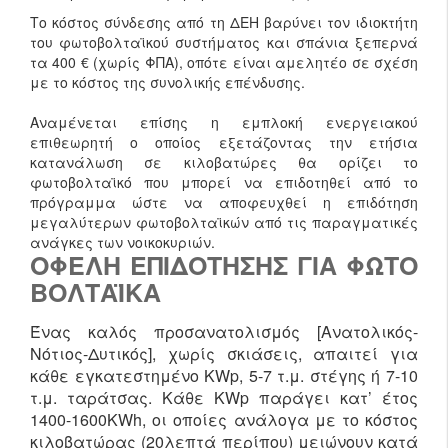
Το κόστος σύνδεσης από τη ΔΕΗ βαρύνει τον ιδιοκτήτη
του φωτοβολταϊκού συστήματος και σπάνια ξεπερνά
τα 400 € (χωρίς ΦΠΑ), οπότε είναι αμελητέο σε σχέση
με το κόστος της συνολικής επένδυσης.
Αναμένεται επίσης η εμπλοκή ενεργειακού
επιθεωρητή ο οποίος εξετάζοντας την ετήσια
κατανάλωση σε κιλοβατώρες θα ορίζει το
φωτοβολταϊκό που μπορεί να επιδοτηθεί από το
πρόγραμμα ώστε να αποφευχθεί η επιδότηση
μεγαλύτερων φωτοβολταϊκών από τις παραγματικές
ανάγκες των νοικοκυριών.
ΟΦΈΛΗ ΕΠΙΔΌΤΗΣΗΣ ΓΙΑ ΦΩΤΟ
ΒΟΛΤΑΪΚΆ
Ένας καλός προσανατολισμός [Ανατολικός-
Νότιος-Δυτικός], χωρίς σκιάσεις, απαιτεί για
κάθε εγκατεστημένο KWp, 5-7 τ.μ. στέγης ή 7-10
τ.μ. ταράτσας. Κάθε KWp παράγει κατ’ έτος
1400-1600KWh, οι οποίες ανάλογα με το κόστος
κιλοβατώρας (20λεπτά περίπου) μειώνουν κατά