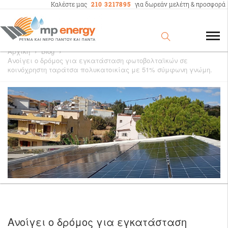
Καλέστε μας
210 3217895
για δωρεάν μελέτη & προσφορά
Αρχική
›
Blog
›
Ανοίγει ο δρόμος για εγκατάσταση φωτοβολταϊκών σε
κοινόχρηστη ταράτσα πολυκατοικίας με 51% σύμφωνη γνώμη.
Ανοίγει ο δρόμος για εγκατάσταση