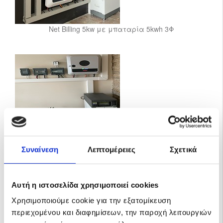
Net Billing 5kw με μπαταρία 5kwh 3Φ
Net Billing 10kw με μπαταρία 10kwh
Συναίνεση
Λεπτομέρειες
Σχετικά
Σε κάθε περίπτωση μπορείτε να απευθυνθείτε σε
ένα έμπειρο μηχανικό σε φωτοβολταϊκά ώστε να
σας βοηθήσει να επιλέξετε το φωτοβολταϊκό
Αυτή η ιστοσελίδα χρησιμοποιεί cookies
σύστημα που σας ταιριάζει.
Χρησιμοποιούμε cookie για την εξατομίκευση
περιεχομένου και διαφημίσεων, την παροχή λειτουργιών
άρθρο του ιδρυτή και γεν. δντη της MP-Energy κ. Μιχαήλ Πέτσιου,