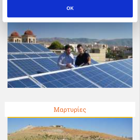
OK
Προφίλ
Μαρτυρίες