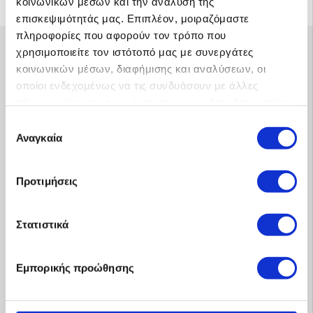
κοινωνικών μέσων και την ανάλυση της
Διπλ. Ηλεκτρολόγου Μηχανικού ΕΜΠ, Διδάκτορος ΕΜΠ
επισκεψιμότητάς μας. Επιπλέον, μοιραζόμαστε
πληροφορίες που αφορούν τον τρόπο που
χρησιμοποιείτε τον ιστότοπό μας με συνεργάτες
Δωρεάν μελέτη και
κοινωνικών μέσων, διαφήμισης και αναλύσεων, οι
1
προσφορά με
κλικ
οποίοι ενδεχομένως να τις συνδυάσουν με άλλες
πληροφορίες που τους έχετε παραχωρήσει ή τις οποίες
έχουν συλλέξει σε σχέση με την από μέρους σας χρήση
Επιλογή
των υπηρεσιών τους.
Αναγκαία
συγκατάθεσης
Προτιμήσεις
Στατιστικά
Εμπορικής προώθησης