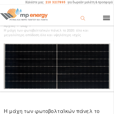
Καλέστε μας
210 3217895
για δωρεάν μελέτη & προσφορά
Αρχική
›
Blog
›
Η μάχη των φωτοβολταϊκών πάνελ το 2020: όλο και
μεγαλύτερη απόδοση όλο και υψηλότερη ισχύς
Η μάχη των φωτοβολταϊκών πάνελ το