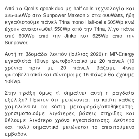
Από τα Qcells qpeak-duo με half-cells τεχνολογία και
325-350Wp στα Sunpower Maxeon 3 στα 400Watts, ήδη
εγκαθιστούμε πάνελ Trina mono Half-cells 505Wp ενώ
έχουν ανακοινωθεί 550Wp από την Trina, λίγο πάνω
από 600Wp από την Jinko και 625Wp από την
Sunpower.
Αυτή τη βδομάδα λοιπόν (Ιούλιος 2020) η MP-Energy
εγκαθιστά 10kwp φωτοβολταϊκό με 20 πάνελ (10
χρόνια πρίν με 20 πάνελ βάζαμε 4kwp
φωτοβολταϊκό) και σύντομα με 15 πάνελ θα έχουμε
10Kwp.
Στην πράξη όμως τί σημαίνει αυτή η ραγδαία
εξέλιξη? Πρώτον ότι μειώνονται τα κόστη καθώς
χαμηλώνουν τα κόστη μεταφοράς/αποθήκευσης,
χρησιμοποιούμε λιγότερες βάσεις στήριξης και
θέλουμε λιγότερο χρόνο εγκατάστασης. Δεύτερο
και πολύ σημαντικό μειώνεται το απαιτούμενο
εμβαδόν.