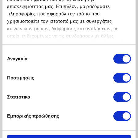
επισκεψιμότητάς μας. Επιπλέον, μοιραζόμαστε
πληροφορίες που αφορούν τον τρόπο που
χρησιμοποιείτε τον ιστότοπό μας με συνεργάτες
Προφίλ
κοινωνικών μέσων, διαφήμισης και αναλύσεων, οι
οποίοι ενδεχομένως να τις συνδυάσουν με άλλες
πληροφορίες που τους έχετε παραχωρήσει ή τις οποίες
έχουν συλλέξει σε σχέση με την από μέρους σας χρήση
Επιλογή
των υπηρεσιών τους.
Αναγκαία
συγκατάθεσης
Προτιμήσεις
Στατιστικά
Εμπορικής προώθησης
Μαρτυρίες