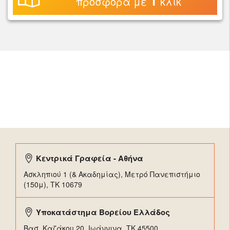
1
προσφορά με
κλικ
Κεντρικά Γραφεία - Αθήνα
Ασκληπιού 1 (& Ακαδημίας), Μετρό Πανεπιστήμιο
(150μ), TK 10679
Υποκατάστημα Βορείου Ελλάδος
Βασ. Καζάκου 20, Ιωάννινα, ΤΚ 45500