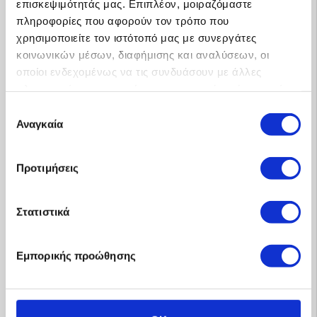
επισκεψιμότητάς μας. Επιπλέον, μοιραζόμαστε
πληροφορίες που αφορούν τον τρόπο που
χρησιμοποιείτε τον ιστότοπό μας με συνεργάτες
κοινωνικών μέσων, διαφήμισης και αναλύσεων, οι
οποίοι ενδεχομένως να τις συνδυάσουν με άλλες
πληροφορίες που τους έχετε παραχωρήσει ή τις οποίες
έχουν συλλέξει σε σχέση με την από μέρους σας χρήση
Επιλογή
των υπηρεσιών τους.
Αναγκαία
συγκατάθεσης
Προτιμήσεις
Στατιστικά
Εμπορικής προώθησης