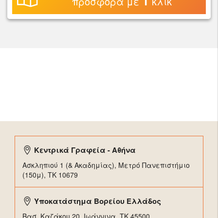
1
προσφορά με
κλικ
Κεντρικά Γραφεία - Αθήνα
Ασκληπιού 1 (& Ακαδημίας), Μετρό Πανεπιστήμιο
(150μ), TK 10679
Υποκατάστημα Βορείου Ελλάδος
Βασ. Καζάκου 20, Ιωάννινα, ΤΚ 45500