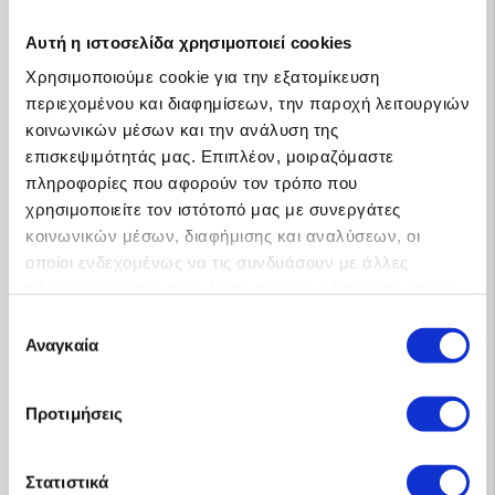
Αυτή η ιστοσελίδα χρησιμοποιεί cookies
Χρησιμοποιούμε cookie για την εξατομίκευση
περιεχομένου και διαφημίσεων, την παροχή λειτουργιών
κοινωνικών μέσων και την ανάλυση της
επισκεψιμότητάς μας. Επιπλέον, μοιραζόμαστε
πληροφορίες που αφορούν τον τρόπο που
χρησιμοποιείτε τον ιστότοπό μας με συνεργάτες
κοινωνικών μέσων, διαφήμισης και αναλύσεων, οι
οποίοι ενδεχομένως να τις συνδυάσουν με άλλες
πληροφορίες που τους έχετε παραχωρήσει ή τις οποίες
έχουν συλλέξει σε σχέση με την από μέρους σας χρήση
Επιλογή
των υπηρεσιών τους.
Αναγκαία
συγκατάθεσης
Προφίλ
Προτιμήσεις
Στατιστικά