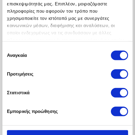
επισκεψιμότητάς μας. Επιπλέον, μοιραζόμαστε
πληροφορίες που αφορούν τον τρόπο που
χρησιμοποιείτε τον ιστότοπό μας με συνεργάτες
κοινωνικών μέσων, διαφήμισης και αναλύσεων, οι
οποίοι ενδεχομένως να τις συνδυάσουν με άλλες
Προφίλ
πληροφορίες που τους έχετε παραχωρήσει ή τις οποίες
έχουν συλλέξει σε σχέση με την από μέρους σας χρήση
Επιλογή
των υπηρεσιών τους.
Αναγκαία
συγκατάθεσης
Προτιμήσεις
Στατιστικά
Εμπορικής προώθησης
Μαρτυρίες