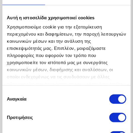
Αυτή η ιστοσελίδα χρησιμοποιεί cookies
Χρησιμοποιούμε cookie για την εξατομίκευση
περιεχομένου και διαφημίσεων, την παροχή λειτουργιών
κοινωνικών μέσων και την ανάλυση της
επισκεψιμότητάς μας. Επιπλέον, μοιραζόμαστε
πληροφορίες που αφορούν τον τρόπο που
χρησιμοποιείτε τον ιστότοπό μας με συνεργάτες
κοινωνικών μέσων, διαφήμισης και αναλύσεων, οι
οποίοι ενδεχομένως να τις συνδυάσουν με άλλες
πληροφορίες που τους έχετε παραχωρήσει ή τις οποίες
έχουν συλλέξει σε σχέση με την από μέρους σας χρήση
Επιλογή
των υπηρεσιών τους.
Αναγκαία
συγκατάθεσης
Προτιμήσεις
Προφίλ