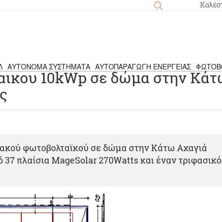
Καλέσ
Λ
ΑΥΤΌΝΟΜΑ ΣΥΣΤΉΜΑΤΑ
ΑΥΤΟΠΑΡΑΓΩΓΉ ΕΝΈΡΓΕΙΑΣ
ΦΩΤΟΒ
αικου 10kWp σε δώμα στην Κάτ
ς
ακού φωτοβολταϊκού σε δώμα στην Κάτω Αχαγιά
ό 37 πλαίσια MageSolar 270Watts και έναν τριφασικό