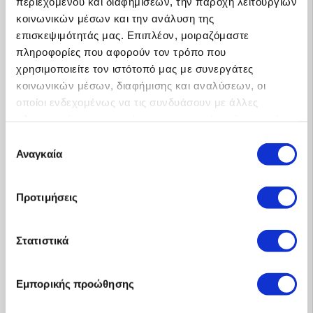
περιεχομένου και διαφημίσεων, την παροχή λειτουργιών
κοινωνικών μέσων και την ανάλυση της
επισκεψιμότητάς μας. Επιπλέον, μοιραζόμαστε
πληροφορίες που αφορούν τον τρόπο που
χρησιμοποιείτε τον ιστότοπό μας με συνεργάτες
κοινωνικών μέσων, διαφήμισης και αναλύσεων, οι
οποίοι ενδεχομένως να τις συνδυάσουν με άλλες
πληροφορίες που τους έχετε παραχωρήσει ή τις οποίες
Προφίλ
έχουν συλλέξει σε σχέση με την από μέρους σας χρήση
Επιλογή
των υπηρεσιών τους.
Αναγκαία
συγκατάθεσης
Προτιμήσεις
Στατιστικά
Εμπορικής προώθησης