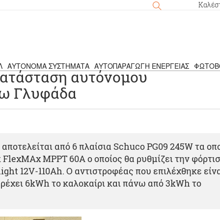
Καλέσ
Λ
ΑΥΤΌΝΟΜΑ ΣΥΣΤΉΜΑΤΑ
ΑΥΤΟΠΑΡΑΓΩΓΉ ΕΝΈΡΓΕΙΑΣ
ΦΩΤΟΒ
κατάσταση αυτόνομου
νω Γλυφάδα
 αποτελείται από 6 πλαίσια Schuco PG09 245W τα οπ
 FlexMAx MPPT 60A o οποίος θα ρυθμίζει την φόρτι
ght 12V-110Ah. Ο αντιστροφέας που επιλέχθηκε είν
ρέχει 6kWh το καλοκαίρι και πάνω από 3kWh το