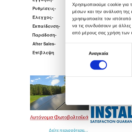
Χρησιμοποιούμε cookie για 
Ρυθμίσεις-
Προγραμματισμός inverte
μέσων και την ανάλυση της
Έλεγχος-
Έλεγχος on-site κάθε συ
χρησιμοποιείτε τον ιστότοπ
Εκπαίδευση-
Εκπαίδευση χρήστη με στ
να τις συνδυάσουν με άλλες
από μέρους σας χρήση των 
Παράδοση-
Παράδοση έργου και τεχ
After Sales-
Τηλεφωνική γραμμή εξυπ
Επιλογή
Επίβλεψη
Διαρκής παρουσία και ο
Αναγκαία
συγκατάθεσης