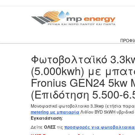
ΠΡΟΦΙ
Φωτοβολταϊκό 3.3kw
(5.000kwh) με μπα
Fronius GEN24 5kw
(Επιδότηση 5.500-6.
Μονοφασικό φωτοβολταικο 3.3kwp (ετήσια παρ
metering με μπαταρία
Λιθίου BYD 5kWH υβριδικ
Εγκατάσταση
:
Δείτε
ΟΛΕΣ
τις
προσφορές για φωτοβολταικα n