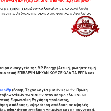
 τα οποία θα εξοφλούνται από τον ωφελούμενο!
ία με χρήση
χειμώνα-καλοκαίρι
με κατανάλωση
σε περίπτωση διακοπής ρεύματος φορτία ασφαλείας
ιρο συνεργείο της MP-Energy (Αττική, ρωτήστε τιμή
ουσιαστική ΕΠΙΒΛΕΨΗ ΜΗΧΑΝΙΚΟΥ ΣΕ ΟΛΑ ΤΑ ΕΡΓΑ και
415Wp
(Sharp, Τεχνολογία μισών κελιών, Πρώτη
οβολταϊκών πλαισίων στον κόσμο εδώ και 60
τική Ευρωπαϊκή Εγγύηση προϊόντος,
ύηση απόδοσης, υψηλότερη απόδοση σε υψηλές
ίρι, υψηλότερη απόδοση χειμώνα και σε συννεφιά,