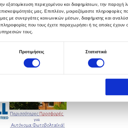
την εξατομίκευση περιεχομένου και διαφημίσεων, την παροχή 
r-ρυθμιστή με υπολογιστή.
 επισκεψιμότητάς μας. Επιπλέον, μοιραζόμαστε πληροφορίες π
νθήκης λειτουργίας και κάθε πιθανής βλάβης.
ό μας με συνεργάτες κοινωνικών μέσων, διαφήμισης και αναλύσ
όχο την ορθή και μακροχρόνια λειτουργία.
 πληροφορίες που τους έχετε παραχωρήσει ή τις οποίες έχουν σ
υπηρεσιών τους.
νικού φακέλου με οδηγίες χρήσης-συντήρησης.
ηρέτησης πελατών 24h/24h-7d/7d.
υσιαστική ΕΠΙΒΛΕΨΗ μηχανικού σε ΟΛΑ τα έργα!!
Προτιμήσεις
Στατιστικά