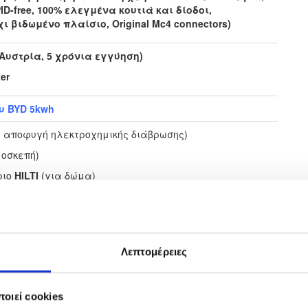
 PID-free, 100% ελεγμένα κουτιά και δίοδοι,
 βιδωμένο πλαίσιο, Original Mc4 connectors)
Αυστρ
ία, 5 χρόνια εγγύηση
)
er
υ BYD 5kwh
 αποφυγή ηλεκτροχημικής διάβρωσης)
μοσκεπή)
ριο
HILTI
(για δώμα)
αϊκών - Ασφάλειες μπαταριών - Ac πίνακας
με
(ABB - Hager)
Λεπτομέρειες
ondur-Conflex (Ελλάδα)
μπειρο ΚΑΙ Ιδιόκτητο συνεργείο της MP-Energy!
οιεί cookies
ίας 2 ετών (πέραν των επιμέρους εγγυήσεων).