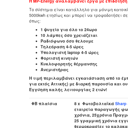
Η MP-Energy αναλαμβάνει έργα με επιδότηση
Το σύστημα είναι κατάλληλο για μόνιμη κατοικ
5000kwh ετησίως και μπορεί να τροφοδοτήσει 
όπως:
1 ψυγείο για όλο το 24ωρο
10 λάμπες όσο χρειάζεται
Ραδιόφωνο όσο θελουμε
Τηλεόραση 4-5 ώρες
Υπολογιστή laptop 4-5 ώρες
Φορτιστή κινητών
Κυκλοφορητής θέρμανσης
Ανεμιστήρας
Η τιμή περιλαμβάνει εγκατάσταση από το έμπε
για εκτός Αττικής) με διαρκή παρουσία και 
Εγγύηση καλής λειτουργίας 2 ετών!
ΦΒ πλαίσια
8 x Φωτοβολταϊκά
Sharp
εταιρεία παραγωγής φωτ
χρόνια
, 2
5χρόνια
Πραγμα
25
γραμμική
χρόνια εγγ
θερμοκρασίες το καλοκα