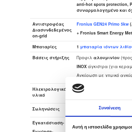
anti-hot spots protection,
συναρμολογημένο και όχι
Αντιστροφέας
Fronius GEN24 Primo 5kw
(
Διασυνδεδεμένος
+ Fronius Smart Energy Met
on-grid
Μπαταρίες
1
μπαταρία ιόντων λιθίο
Βάσεις στήριξης
Προφιλ
αλουμινίου
(προς
INOX
άγκιστρα (για κερα
Αγκύρωση με χημικό αγκύ
Ηλεκτρολογικό
Ασφάλειες DC φωτοβολτ
υλικό
ρελέ-διακόπτη-ασφάλεια
Συναίνεση
Σωληνώσεις
Kouvidis Βαρέως τύπου
C
Εγκατάσταση-
ΜΕ Εγκατάσταση από το έ
Αυτή η ιστοσελίδα χρησιμοπ
Εγγύηση-
Εγγύηση καλής λειτουργ