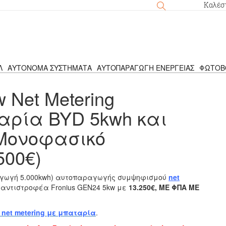
Καλέσ
Λ
ΑΥΤΌΝΟΜΑ ΣΥΣΤΉΜΑΤΑ
ΑΥΤΟΠΑΡΑΓΩΓΉ ΕΝΈΡΓΕΙΑΣ
ΦΩΤΟΒ
 Net Metering
ταρία BYD 5kwh και
 Μονοφασικό
500€)
αγωγή 5.000kwh) αυτοπαραγωγής συμψηφισμού
net
ό αντιστροφέα Fronius GEN24 5kw με
13.250€, ΜΕ ΦΠΑ ΜΕ
et metering με μπαταρία
.