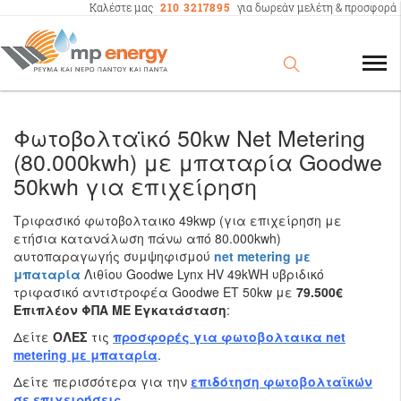
Καλέστε μας
210 3217895
για δωρεάν μελέτη & προσφορά
Φωτοβολταϊκό 50kw Net Metering
(80.000kwh) με μπαταρία Goodwe
50kwh για επιχείρηση
Τριφασικό φωτοβολταικο 49kwp (για επιχείρηση με
ετήσια κατανάλωση πάνω από 80.000kwh)
αυτοπαραγωγής συμψηφισμού
net metering με
μπαταρία
Λιθίου Goodwe Lynx HV 49kWH υβριδικό
τριφασικό αντιστροφέα Goodwe ΕΤ 50kw με
79.500€
Επιπλέον ΦΠΑ ΜΕ Εγκατάσταση
:
Δείτε
ΟΛΕΣ
τις
προσφορές για φωτοβολταικα net
metering με μπαταρία
.
Δείτε περισσότερα για την
επιδότηση φωτοβολταϊκών
σε επιχειρήσεις
.