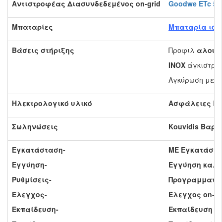
Αντιστροφέας Διασυνδεδεμένος on-grid
Goodwe ETc 5
Μπαταρίες
Μπαταρία ιόντ
Βάσεις στήριξης
Προφιλ
αλουμ
INOX
άγκιστρα 
Αγκύρωση με χ
Ηλεκτρολογικό υλικό
Ασφάλειες DC
Σωληνώσεις
Kouvidis Βαρ
Εγκατάσταση-
ΜΕ Εγκατάστασ
Εγγύηση-
Εγγύηση καλής
Ρυθμίσεις-
Προγραμματισμ
Έλεγχος-
Έλεγχος on-si
Εκπαίδευση-
Εκπαίδευση χρ