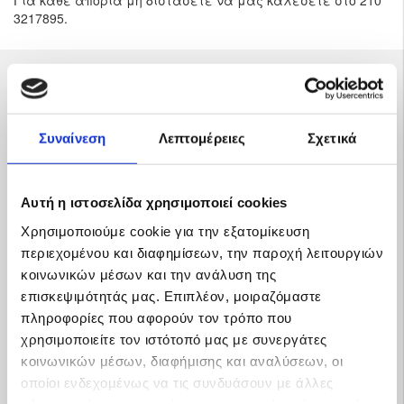
Για κάθε απορία μή διστάσετε να μας καλέσετε στο 210
3217895.
Καλέστε μας
για δωρεάν μελέτη και
Συναίνεση
Λεπτομέρειες
Σχετικά
210 3217895
προσφορά
Αυτή η ιστοσελίδα χρησιμοποιεί cookies
Χρησιμοποιούμε cookie για την εξατομίκευση
περιεχομένου και διαφημίσεων, την παροχή λειτουργιών
Προσφορές για Αυτονομα Φωτοβολταικα
κοινωνικών μέσων και την ανάλυση της
επισκεψιμότητάς μας. Επιπλέον, μοιραζόμαστε
πληροφορίες που αφορούν τον τρόπο που
χρησιμοποιείτε τον ιστότοπό μας με συνεργάτες
κοινωνικών μέσων, διαφήμισης και αναλύσεων, οι
οποίοι ενδεχομένως να τις συνδυάσουν με άλλες
πληροφορίες που τους έχετε παραχωρήσει ή τις οποίες