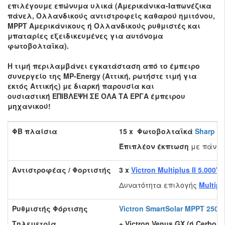
επιλέγουμε επώνυμα υλικά (Αμερικάνικα-Ιαπωνέζικα
πάνελ, Ολλανδικούς αντιστροφείς καθαρού ημιτόνου,
MPPT Αμερικάνικους ή Ολλανδικούς ρυθμιστές και
μπαταρίες εξειδικευμένες για αυτόνομα
φωτοβολταϊκα).
Η τιμή περιλαμβάνει εγκατάσταση από το έμπειρο
συνεργείο της MP-Energy (Αττική, ρωτήστε τιμή για
εκτός Αττικής) με διαρκή παρουσία και
ουσιαστική ΕΠΙΒΛΕΨΗ ΣΕ ΟΛΑ ΤΑ ΕΡΓΑ έμπειρου
μηχανικού!
ΦΒ πλαίσια
15 x Φωτοβολταϊκά
Sharp
44
Έπιπλέον έκπτωση
με πάνε
Αντιστροφέας / Φορτιστής
3 x
Victron Multiplus II 5.000VA
Δυνατότητα επιλογής
Multipl
Ρυθμιστής Φόρτισης
Victron SmartSolar MPPT 250V
Τηλεμετρία
+ Victron Venus GX (ή Cerbo 