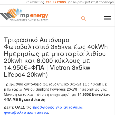
Καλέστε μας
210 3217895
για δωρεάν μελέτη & προσφορά
Τριφασικό Αυτόνομο
Φωτοβολταϊκό 3x5kva έως 40kWh
Ημερησίως με μπαταρία λιθίου
20kwh και 6.000 κύκλους με
14.950€+ΦΠΑ | Victron 3x5kw
Lifepo4 20kwh)
Tριφασικό αυτόνομο φωτοβολταικο 3x5kva εως 40kwh με
μπαταρία Λιθίου Sunlight Poweress 20kWH ημερησίως για
Μόνιμη κατοικία - σπίτι ή επιχείρηση με
14.950€ Επιπλέον
ΦΠΑ ΜΕ Εγκατάσταση
:
Δείτε
ΟΛΕΣ
τις
προσφορές για αυτονομα
φωτοβολταικα πακετα
.