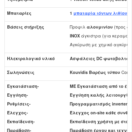
Μπαταρίες
1
μπαταρία ιόντων λιθίου 20
Βάσεις στήριξης
Προφιλ
αλουμινίου
(προς απ
INOX
άγκιστρα (για κεραμοσ
Αγκύρωση με χημικό αγκύριο
Ηλεκτρολογικό υλικό
Ασφάλειες DC φωτοβολταϊκ
Σωληνώσεις
Kouvidis Βαρέως τύπου
Cond
Εγκατάσταση-
ΜΕ Εγκατάσταση από το έμπε
Εγγύηση-
Εγγύηση καλής λειτουργίας
Ρυθμίσεις-
Προγραμματισμός inverter-ρ
Έλεγχος-
Έλεγχος on-site κάθε συνθή
Εκπαίδευση-
Εκπαίδευση χρήστη με στόχ
Παράδοση-
Παράδοση έργου και τεχνικ