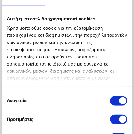
210 3217895
προσφορά
Αυτή η ιστοσελίδα χρησιμοποιεί cookies
Χρησιμοποιούμε cookie για την εξατομίκευση
περιεχομένου και διαφημίσεων, την παροχή λειτουργιών
Προσφορές για Αυτονομα Φωτοβολταικα
κοινωνικών μέσων και την ανάλυση της
επισκεψιμότητάς μας. Επιπλέον, μοιραζόμαστε
πληροφορίες που αφορούν τον τρόπο που
χρησιμοποιείτε τον ιστότοπό μας με συνεργάτες
κοινωνικών μέσων, διαφήμισης και αναλύσεων, οι
οποίοι ενδεχομένως να τις συνδυάσουν με άλλες
πληροφορίες που τους έχετε παραχωρήσει ή τις οποίες
έχουν συλλέξει σε σχέση με την από μέρους σας χρήση
Επιλογή
των υπηρεσιών τους.
Αναγκαία
συγκατάθεσης
Προτιμήσεις