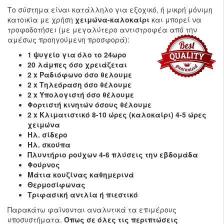
Το σύστημα είναι κατάλληλο για εξοχικό, ή μικρή μόνιμη
κατοικία με χρήση
χειμώνα-καλοκαίρι
και μπορεί να
τροφοδοτήσει (με μεγαλύτερο αντιστροφέα από την
αμέσως προηγούμενη προσφορά):
1 ψυγείο για όλο το 24ωρο
20 λάμπες όσο χρειάζεται
2 x Ραδιόφωνο όσο θελουμε
2 x Τηλεόραση όσο θέλουμε
2 x Υπολογιστή όσο θέλουμε
Φορτιστή κινητών όσους θέλουμε
2 x Κλιματιστικό 8-10 ώρες (καλοκαίρι) 4-5 ώρες
χειμώνα
Ηλ. σίδερο
Ηλ. σκούπα
Πλυντήριο ρούχων 4-6 πλύσεις την εβδομάδα
Φούρνος
Μάτια κουζίνας καθημερινά
Θερμοσίφωνας
Τριφασική αντλία ή πιεστικό
Παρακάτω φαίνονται αναλυτικά τα επιμέρους
υποσυστήματα.
Όπως σε όλες τις περιπτώσεις