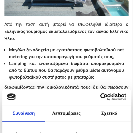
Από την τάση αυτή μπορεί να επωφεληθεί ιδιαίτερα
ο
Ελληνικός τουρισμός εκμεταλλευόμενος τον αέναο Ελληνικό
Ήλιο.
Μεγάλα ξενοδοχεία με εγκατάσταση φωτοβολταϊκού
net
metering
για την αυτοπαραγωγή του ρεύματός τους,
Camping
και ενοικιαζόμενα δωμάτια απομακρυσμένα
από το δίκτυο που θα παράγουν ρεύμα μέσω αυτόνομου
φωτοβολταϊκού συστήματος με μπαταρίες
διαφημίζοντας την οικολογικότητά τους δε θα περάσουν
απαρατήρητα από το παγκόσμιο ταξιδιωτικό κοινό…
Δείτε παρακάτω αντιπροσωπευτικές προσφορές για αυτόνομα
Συναίνεση
Λεπτομέρειες
Σχετικά
φωτοβολταϊκά και net metering: