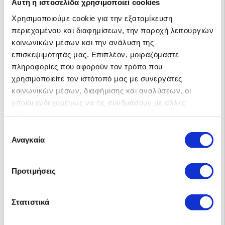
Αυτή η ιστοσελίδα χρησιμοποιεί cookies
Χρησιμοποιούμε cookie για την εξατομίκευση
περιεχομένου και διαφημίσεων, την παροχή λειτουργιών
κοινωνικών μέσων και την ανάλυση της
επισκεψιμότητάς μας. Επιπλέον, μοιραζόμαστε
Αυτόνομο 2-5.5kWh
πληροφορίες που αφορούν τον τρόπο που
Ψυγείο-Φώτα-TV-Ανεμιστήρας-Radio-Κινητά 2.800€
χρησιμοποιείτε τον ιστότοπό μας με συνεργάτες
ME ΦΠΑ, ΜΕ Εγκατάσταση!
κοινωνικών μέσων, διαφήμισης και αναλύσεων, οι
οποίοι ενδεχομένως να τις συνδυάσουν με άλλες
πληροφορίες που τους έχετε παραχωρήσει ή τις οποίες
έχουν συλλέξει σε σχέση με την από μέρους σας χρήση
Επιλογή
των υπηρεσιών τους.
Αναγκαία
συγκατάθεσης
Προτιμήσεις
Αυτόνομο 6-15kWh !!
Ψυγείο-Φώτα-TV-A/C-Πλυντήριο-Σίδερο-PC 7.100€ ΜΕ
ΦΠΑ, Με Εγκατάσταση!
Στατιστικά