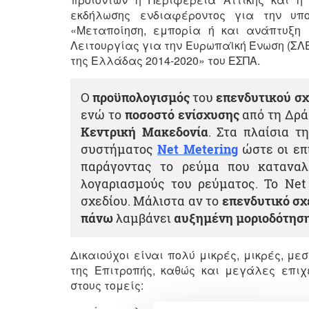
εκδήλωσης ενδιαφέροντος για την υπο
«Μεταποίηση, εμπορία ή και ανάπτυξη 
Λειτουργίας για την Ευρωπαϊκή Ένωση (ΣΛ
της Ελλάδας 2014-2020» του ΕΣΠΑ.
O
προϋπολογισμός
του
επενδυτικού σχ
ενώ το
ποσοστό ενίσχυσης
από τη Δρά
Κεντρική Μακεδονία
. Στα πλαίσια 
συστήματος
Net Metering
ώστε οι επ
παράγοντας το ρεύμα που κατανα
λογαριασμούς του ρεύματος. Το Net
σχεδίου. Μάλιστα αν το
επενδυτικό σχ
πάνω
λαμβάνει
αυξημένη μοριοδότηση
Δικαιούχοι είναι πολύ μικρές, μικρές, με
της Επιτροπής, καθώς και μεγάλες επιχε
στους τομείς: