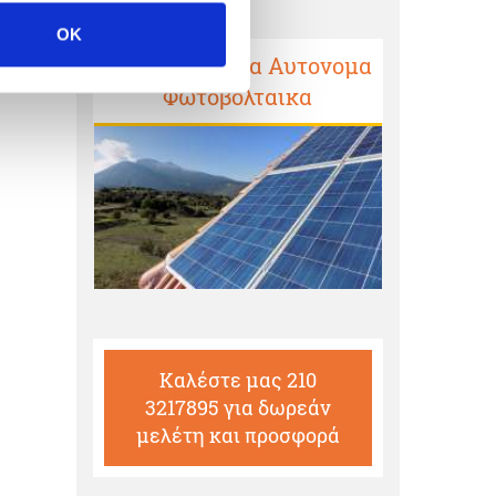
OK
ος
Προσφορές για Αυτονομα
ΜΕ
Φωτοβολταικα
Καλέστε μας 210
3217895 για δωρεάν
μελέτη και προσφορά