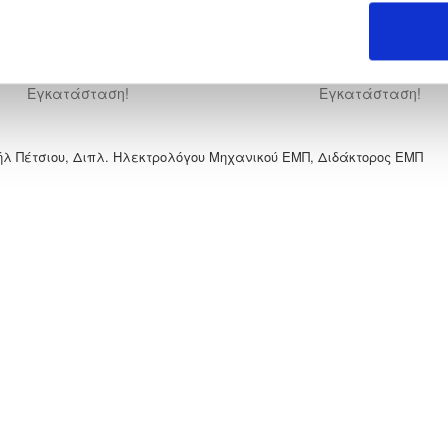
Net Metering 10kWp
Net Metering 20kWp
α κατανάλωση 16.000kWh
Πάνω από 32.000kWh/έτ
13.750€ ΜΕ ΦΠΑ, Με
18.650€ Επιπλέον ΦΠΑ, 
Εγκατάσταση!
Εγκατάσταση!
χαήλ Πέτσιου, Διπλ. Ηλεκτρολόγου Μηχανικού ΕΜΠ, Διδάκτορος ΕΜΠ