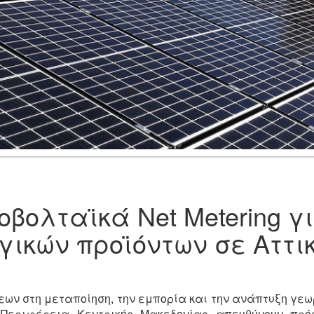
βολταϊκά Net Metering γ
γικών προϊόντων σε Αττι
εων στη μεταποίηση, την εμπορία και την ανάπτυξη γε
 Περιφέρεια Κεντρικής Μακεδονίας απευθύνουν πρό