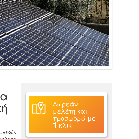
ια
Δωρεάν
κή
μελέτη και
προσφορά με
1
κλικ
ωργικών
σκληση