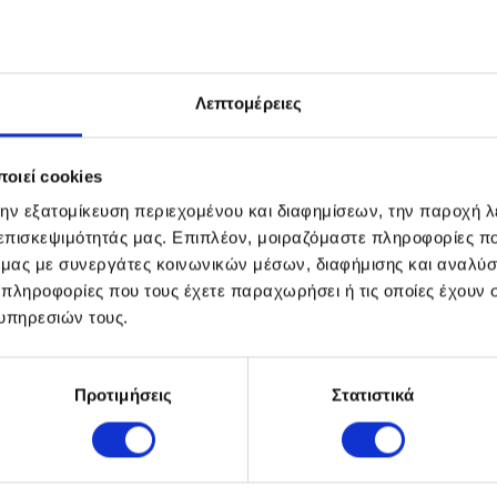
α, διάφορα ζώα
Λεπτομέρειες
ελαιοτριβείων)
οιεί cookies
την εξατομίκευση περιεχομένου και διαφημίσεων, την παροχή 
 επισκεψιμότητάς μας. Επιπλέον, μοιραζόμαστε πληροφορίες π
ό μας με συνεργάτες κοινωνικών μέσων, διαφήμισης και αναλύσ
 πληροφορίες που τους έχετε παραχωρήσει ή τις οποίες έχουν σ
υπηρεσιών τους.
ούτα και άλλες γεωργικές πρώτες ύλες)
Προτιμήσεις
Στατιστικά