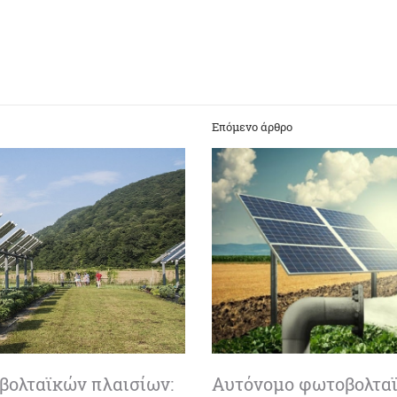
Επόμενο άρθρο
βολταϊκών πλαισίων:
Αυτόνομο φωτοβολταϊκ