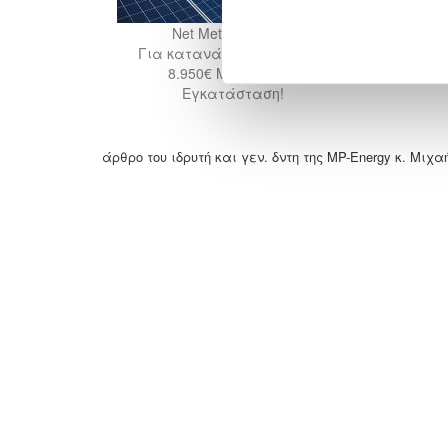
Net Metering 5kWp
Για κατανάλωση 8.000kWh
Γι
8.950€ Με ΦΠΑ, ΜΕ
Εγκατάσταση!
άρθρο του ιδρυτή και γεν. δντη της MP-Energy κ. Μι