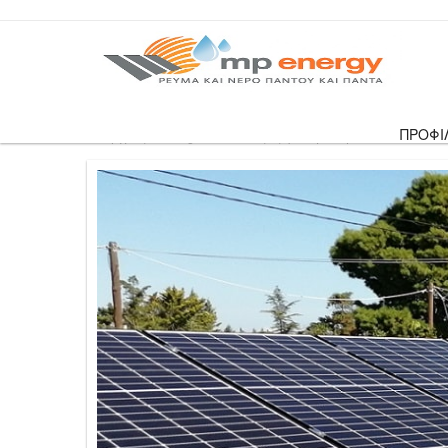
ΠΡΟΦΙ
Αρχική
›
Blog
›
Επιδότηση για φωτοβολταϊκά Net Me