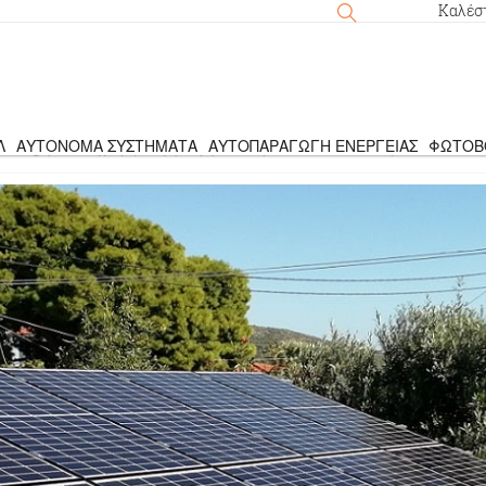
Καλέσ
Λ
ΑΥΤΌΝΟΜΑ ΣΥΣΤΉΜΑΤΑ
ΑΥΤΟΠΑΡΑΓΩΓΉ ΕΝΈΡΓΕΙΑΣ
ΦΩΤΟΒ
tering για επιχειρήσεις γεωργικών προϊόντων σε Αττική και Μακεδο