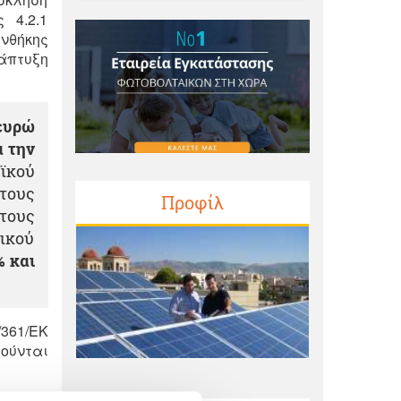
 4.2.1
νθήκης
νάπτυξη
 ευρώ
α την
ϊκού
 τους
Προφίλ
τους
ικού
% και
/361/ΕΚ
ούνται