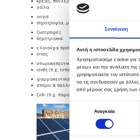
κρέας, πουλερικά, κουνέλια
γάλα
αυγά
σηροτροφία, μελισσοκομία, σαλιγκαροτροφί
Συναίνεση
ζωοτροφές
δημητριακά
ελαιούχα προϊόντα (εξαιρούνται οι ιδρύσεις 
Αυτή η ιστοσελίδα χρησιμοπ
οίνος
Χρησιμοποιούμε cookie για 
οπωροκηπευτικά, ακρόδρυα, ξηροί καρποί
μέσων και την ανάλυση της
άνθη (π.χ. τυποποίηση και εμπορία ανθέων)
χρησιμοποιείτε τον ιστότοπ
φαρμακευτικά και αρωματικά φυτά
να τις συνδυάσουν με άλλες
σπόροι & πολλαπλασιαστικό υλικό
από μέρους σας χρήση των 
ξύδι (π.χ. παραγωγή ξυδιού από οίνο, από φρ
Επιλογή
Αναγκαία
συγκατάθεσης