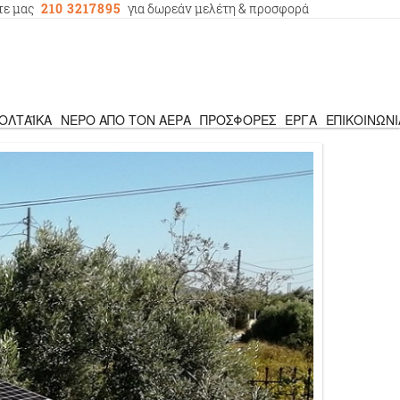
τε μας
210 3217895
για δωρεάν μελέτη & προσφορά
ΟΛΤΑΪΚΆ
ΝΕΡΌ ΑΠΌ ΤΟΝ ΑΈΡΑ
ΠΡΟΣΦΟΡΈΣ
ΈΡΓΑ
ΕΠΙΚΟΙΝΩΝΊ
νία