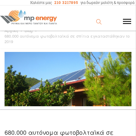
Καλέστε μας
210 3217895
για δωρεάν μελέτη & προσφορά
Αρχική
›
Blog
›
680.000 αυτόνομα φωτοβολταϊκά σε σπίτια εγκαταστάθηκαν το
2019
680.000 αυτόνομα φωτοβολταϊκά σε