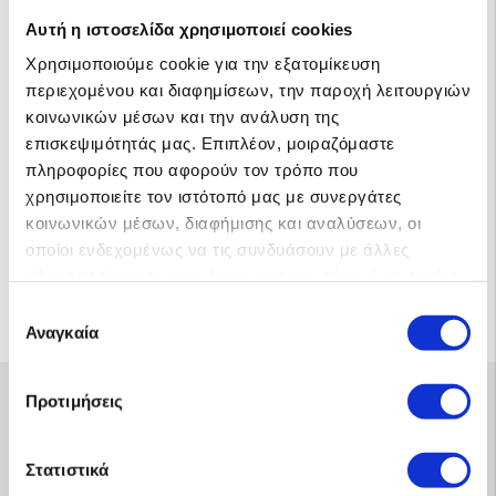
Αυτή η ιστοσελίδα χρησιμοποιεί cookies
Χρησιμοποιούμε cookie για την εξατομίκευση
Αυτόνομο 10-23kWh !!
περιεχομένου και διαφημίσεων, την παροχή λειτουργιών
Ψυγείο-Φώτα-TV-A/C-PC-Πλυντήριο-Κουζίνα κα. 9.550€
κοινωνικών μέσων και την ανάλυση της
ΜΕ ΦΠΑ, Με Εγκατάσταση!
επισκεψιμότητάς μας. Επιπλέον, μοιραζόμαστε
Αν σας ενδιαφέρει να ενημερωθείτε για
αυτόνομα
πληροφορίες που αφορούν τον τρόπο που
φωτοβολταϊκά
συστήματα ή σχετικά με
τιμές για
χρησιμοποιείτε τον ιστότοπό μας με συνεργάτες
αυτόνομα φωτοβολταϊκά
καλέστε μας στο
κοινωνικών μέσων, διαφήμισης και αναλύσεων, οι
2103217895.
οποίοι ενδεχομένως να τις συνδυάσουν με άλλες
πληροφορίες που τους έχετε παραχωρήσει ή τις οποίες
έχουν συλλέξει σε σχέση με την από μέρους σας χρήση
άρθρο του ιδρυτή και γεν. δντη της MP-Energy κ. Μιχαήλ Πέτσιου,
Επιλογή
των υπηρεσιών τους.
Αναγκαία
Διπλ. Ηλεκτρολόγου Μηχανικού ΕΜΠ, Διδάκτορος ΕΜΠ
συγκατάθεσης
Προτιμήσεις
Δωρεάν μελέτη και
1
προσφορά με
κλικ
Στατιστικά