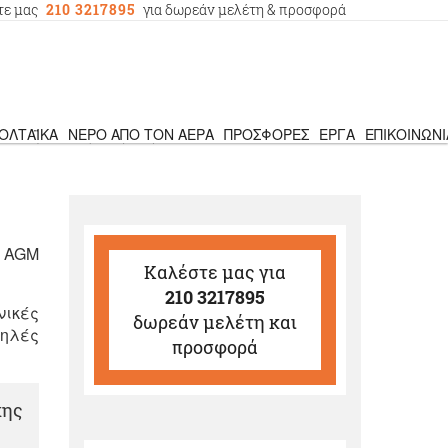
τε μας
210 3217895
για δωρεάν μελέτη & προσφορά
ΟΛΤΑΪΚΆ
ΝΕΡΌ ΑΠΌ ΤΟΝ ΑΈΡΑ
ΠΡΟΣΦΟΡΈΣ
ΈΡΓΑ
ΕΠΙΚΟΙΝΩΝΊ
ρευτές αυτόνομων φωτοβολταϊκών
›
ς AGM
Καλέστε μας
για
210 3217895
ικές
δωρεάν μελέτη και
ψηλές
προσφορά
κης