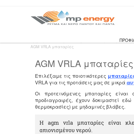
ΠΡΟΦΙ
Αρχική
›
Αυτόνομα Συστήματα
›
Βοήθεια για αυτό
AGM VRLA μπαταρίες
AGM VRLA μπαταρίες
Επιλέξαμε τις ποιοτικότερες
μπαταρίε
VRLA για τις προτάσεις μας σε μικρά
αυ
Οι προτεινόμενες μπαταρίες είναι 
προδιαγραφές, έχουν δοκιμαστεί εδώ
θερμοκρασίες) με μηδαμινές βλάβες.
Η agm vrla μπαταρίες είναι κλ
απιονισμένου νερού.