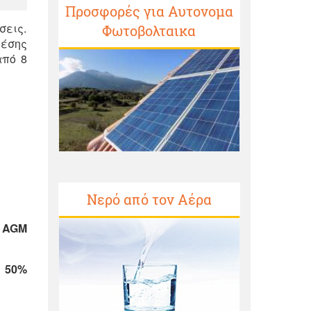
Προσφορές για Αυτονομα
σεις.
Φωτοβολταικα
μέσης
από 8
Νερό από τον Αέρα
ς AGM
 50%