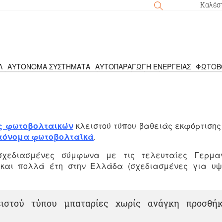
Καλέσ
Λ
ΑΥΤΌΝΟΜΑ ΣΥΣΤΉΜΑΤΑ
ΑΥΤΟΠΑΡΑΓΩΓΉ ΕΝΈΡΓΕΙΑΣ
ΦΩΤΟΒ
νομα φωτοβολταικά
›
Υλικά για αυτόνομα φωτοβολταϊκά
›
Συσσω
ς φωτοβολταικών
κλειστού τύπου βαθειάς εκφόρτιση
τόνομα φωτοβολταϊκά
.
σχεδιασμένες σύμφωνα με τις τελευταίες Γερμαν
 και πολλά έτη στην Ελλάδα (σχεδιασμένες για υ
ειστού τύπου μπαταρίες χωρίς ανάγκη προσθή