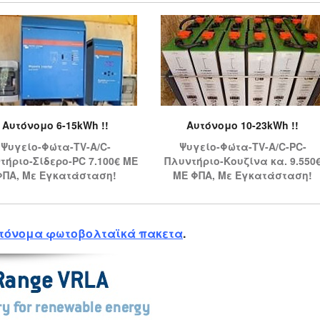
Αυτόνομο 6-15kWh !!
Αυτόνομο 10-23kWh !!
Ψυγείο-Φώτα-TV-A/C-
Ψυγείο-Φώτα-TV-A/C-PC-
τήριο-Σίδερο-PC 7.100€ ΜΕ
Πλυντήριο-Κουζίνα κα. 9.550
ΦΠΑ, Με Εγκατάσταση!
ΜΕ ΦΠΑ, Με Εγκατάσταση!
τόνομα φωτοβολταϊκά πακετα
.