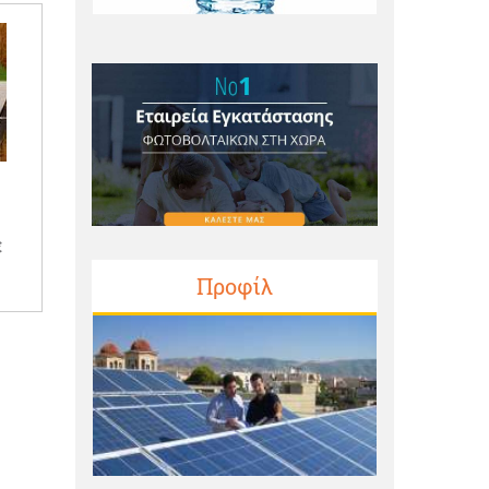
€
Προφίλ